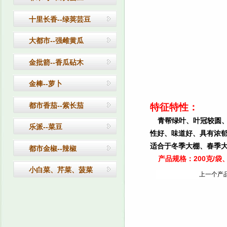
十里长香--绿荚芸豆
大都市--强雌黄瓜
金批箭--香瓜砧木
金棒--萝卜
都市香茄--紫长茄
特征特性：
青帮绿叶、叶冠较圆
乐派--菜豆
性好、味道好、具有浓郁
适合于冬季大棚、春季
都市金椒--辣椒
产品规格：200克/袋、6
小白菜、芹菜、菠菜
上一个产