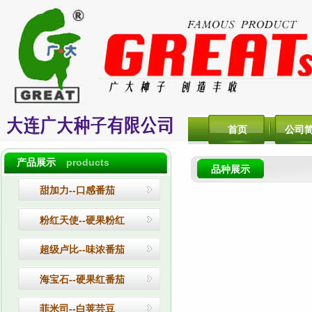
首页
公司
产品展示
products
品种展示
甜加力
--口感番茄
粉红天使--硬果粉红
超级卢比--味浓番茄
海宝石
--硬果红番茄
菲米司--白荚芸豆